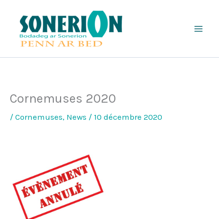
Aller
au
contenu
Cornemuses 2020
/
Cornemuses
,
News
/
10 décembre 2020