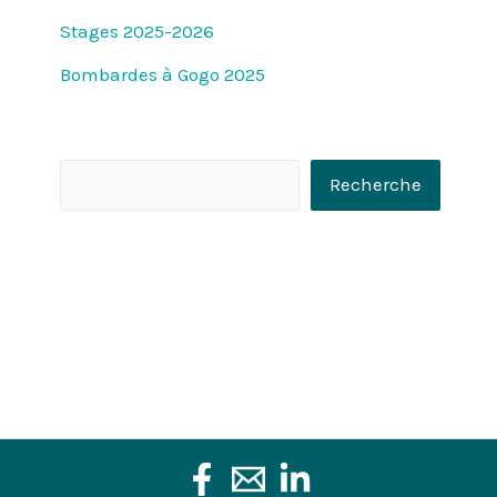
Stages 2025-2026
Bombardes à Gogo 2025
R
Recherche
e
c
h
e
r
c
h
e